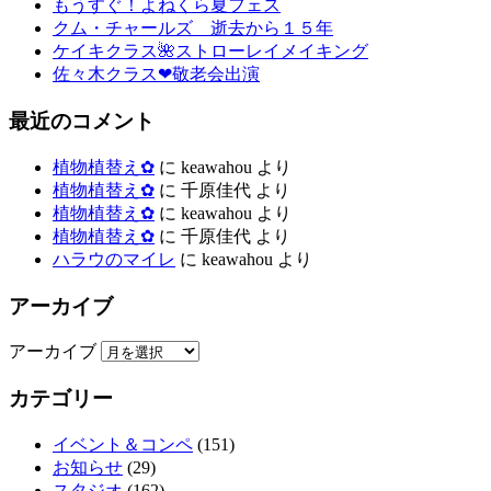
もうすぐ！よねくら夏フェス
クム・チャールズ 逝去から１５年
ケイキクラス🌺ストローレイメイキング
佐々木クラス❤敬老会出演
最近のコメント
植物植替え✿
に
keawahou
より
植物植替え✿
に
千原佳代
より
植物植替え✿
に
keawahou
より
植物植替え✿
に
千原佳代
より
ハラウのマイレ
に
keawahou
より
アーカイブ
アーカイブ
カテゴリー
イベント＆コンペ
(151)
お知らせ
(29)
スタジオ
(162)