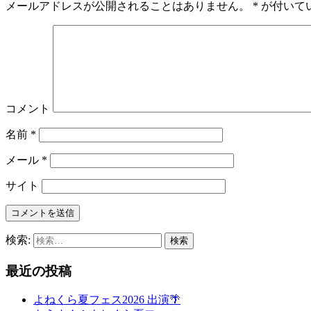
メールアドレスが公開されることはありません。
*
が付いて
コメント
名前
*
メール
*
サイト
検索:
最近の投稿
よねくら夏フェス2026 出演🌴