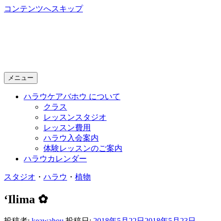
コンテンツへスキップ
Halau Keawahou
～ 新潟で開講する本格的フラダンス教室 ～
メニュー
ハラウケアバホウ について
クラス
レッスンスタジオ
レッスン費用
ハラウ入会案内
体験レッスンのご案内
ハラウカレンダー
スタジオ
・
ハラウ
・
植物
‘Ilima ✿
投稿者:
keawahou
投稿日:
2018年5月22日
2018年5月23日