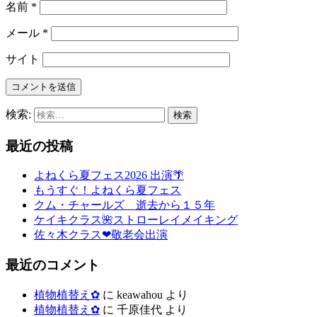
名前
*
メール
*
サイト
検索:
最近の投稿
よねくら夏フェス2026 出演🌴
もうすぐ！よねくら夏フェス
クム・チャールズ 逝去から１５年
ケイキクラス🌺ストローレイメイキング
佐々木クラス❤敬老会出演
最近のコメント
植物植替え✿
に
keawahou
より
植物植替え✿
に
千原佳代
より