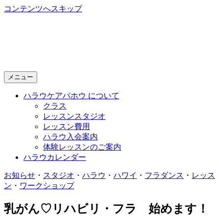
コンテンツへスキップ
Halau Keawahou
～ 新潟で開講する本格的フラダンス教室 ～
メニュー
ハラウケアバホウ について
クラス
レッスンスタジオ
レッスン費用
ハラウ入会案内
体験レッスンのご案内
ハラウカレンダー
お知らせ
・
スタジオ
・
ハラウ
・
ハワイ
・
フラダンス
・
レッス
ン
・
ワークショップ
乳がん♡リハビリ・フラ 始めます！