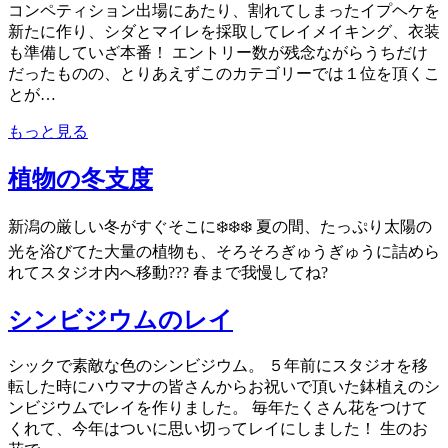
コンペティション出場にあたり、割れてしまったイプヘケを
新たに作り、シダとマイレを採取してレイメイキング、衣装
も準備していざ本番！ エントリー数が残念ながらうちだけ
だったものの、とりあえずこのカテゴリーでは１位を頂くこ
とが…
もっと見る
植物の冬支度
新潟の厳しい冬がすぐそこに❄️❄️❄️ 夏の間、たっぷり太陽の
光を浴びてた⁡大量の植物も、そろそろぎゅうぎゅうに詰めら
れてスタジオ内へ移動???⁡ 春まで我慢してね?⁡
シンビジウムのレイ
シックで素敵な色のシンビジウム。 ５年前にスタジオを移
転した時にハウマナの皆さんからお祝いで頂いた鉢植えのシ
ンビジウムでレイを作りました。 毎年たくさん花をつけて
くれて、今年はついに思い切ってレイにしました！ 生のお