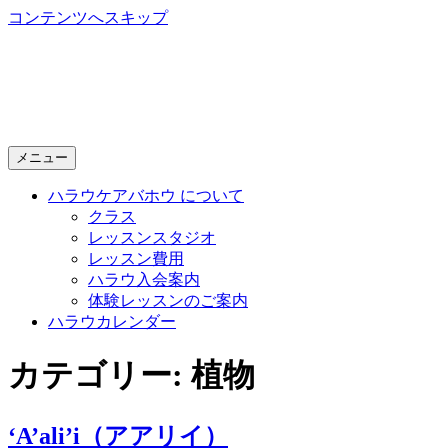
コンテンツへスキップ
Halau Keawahou
～ 新潟で開講する本格的フラダンス教室 ～
メニュー
ハラウケアバホウ について
クラス
レッスンスタジオ
レッスン費用
ハラウ入会案内
体験レッスンのご案内
ハラウカレンダー
カテゴリー: 植物
‘A’ali’i（アアリイ）