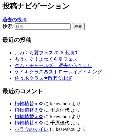
投稿ナビゲーション
過去の投稿
検索:
最近の投稿
よねくら夏フェス2026 出演🌴
もうすぐ！よねくら夏フェス
クム・チャールズ 逝去から１５年
ケイキクラス🌺ストローレイメイキング
佐々木クラス❤敬老会出演
最近のコメント
植物植替え✿
に
keawahou
より
植物植替え✿
に
千原佳代
より
植物植替え✿
に
keawahou
より
植物植替え✿
に
千原佳代
より
ハラウのマイレ
に
keawahou
より