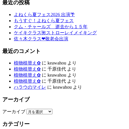
最近の投稿
よねくら夏フェス2026 出演🌴
もうすぐ！よねくら夏フェス
クム・チャールズ 逝去から１５年
ケイキクラス🌺ストローレイメイキング
佐々木クラス❤敬老会出演
最近のコメント
植物植替え✿
に
keawahou
より
植物植替え✿
に
千原佳代
より
植物植替え✿
に
keawahou
より
植物植替え✿
に
千原佳代
より
ハラウのマイレ
に
keawahou
より
アーカイブ
アーカイブ
カテゴリー