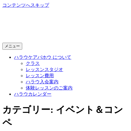
コンテンツへスキップ
Halau Keawahou
～ 新潟で開講する本格的フラダンス教室 ～
メニュー
ハラウケアバホウ について
クラス
レッスンスタジオ
レッスン費用
ハラウ入会案内
体験レッスンのご案内
ハラウカレンダー
カテゴリー: イベント＆コン
ペ