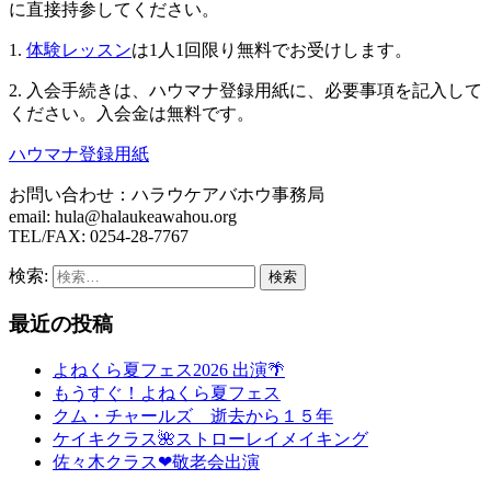
に直接持参してください。
1.
体験レッスン
は1人1回限り無料でお受けします。
2. 入会手続きは、ハウマナ登録用紙に、必要事項を記入して
ください。入会金は無料です。
ハウマナ登録用紙
お問い合わせ：ハラウケアバホウ事務局
email: hula@halaukeawahou.org
TEL/FAX: 0254-28-7767
検索:
最近の投稿
よねくら夏フェス2026 出演🌴
もうすぐ！よねくら夏フェス
クム・チャールズ 逝去から１５年
ケイキクラス🌺ストローレイメイキング
佐々木クラス❤敬老会出演