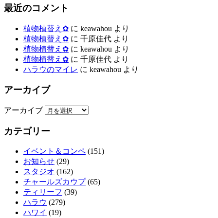
最近のコメント
植物植替え✿
に
keawahou
より
植物植替え✿
に
千原佳代
より
植物植替え✿
に
keawahou
より
植物植替え✿
に
千原佳代
より
ハラウのマイレ
に
keawahou
より
アーカイブ
アーカイブ
カテゴリー
イベント＆コンペ
(151)
お知らせ
(29)
スタジオ
(162)
チャールズカウプ
(65)
ティリーフ
(39)
ハラウ
(279)
ハワイ
(19)