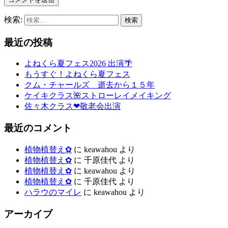
検索:
最近の投稿
よねくら夏フェス2026 出演🌴
もうすぐ！よねくら夏フェス
クム・チャールズ 逝去から１５年
ケイキクラス🌺ストローレイメイキング
佐々木クラス❤敬老会出演
最近のコメント
植物植替え✿
に
keawahou
より
植物植替え✿
に
千原佳代
より
植物植替え✿
に
keawahou
より
植物植替え✿
に
千原佳代
より
ハラウのマイレ
に
keawahou
より
アーカイブ