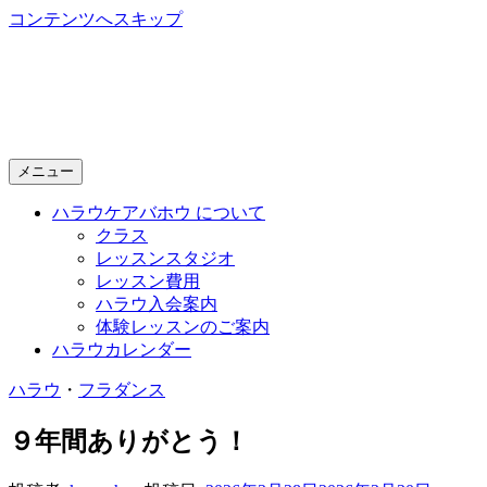
コンテンツへスキップ
Halau Keawahou
～ 新潟で開講する本格的フラダンス教室 ～
メニュー
ハラウケアバホウ について
クラス
レッスンスタジオ
レッスン費用
ハラウ入会案内
体験レッスンのご案内
ハラウカレンダー
ハラウ
・
フラダンス
９年間ありがとう！